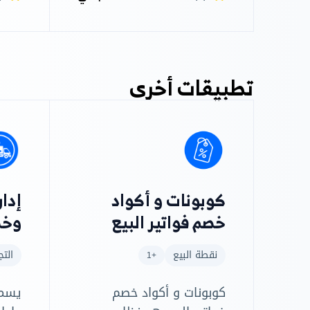
وفقً
تطبيقات أخرى
كوبونات و أكواد
إدار
خصم فواتير البيع
وخط
نقطة البيع
التج
+1
كوبونات و أكواد خصم
يسمح