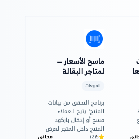
ماسح الأسعار —
ا
لمتاجر البقالة
المبيعات
برنامج التحقق من بيانات
المنتج؛ يتيح للعملاء
مسح أو إدخال باركود
المنتج داخل المتجر لعرض
اني
5
(2)
مجاني
اسم المنتج، الكود،