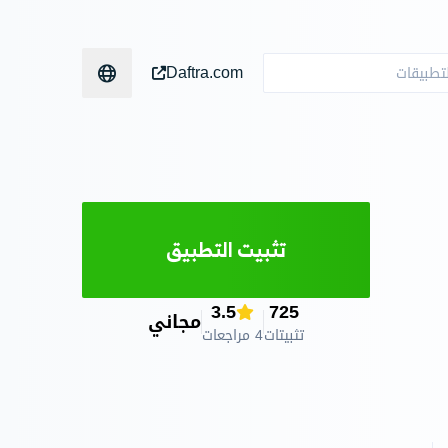
Daftra.com
تثبيت التطبيق
3.5
725
مجاني
تثبيتات
4 مراجعات