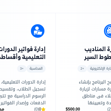
ة المناديب
إدارة فواتير الدورات
وط السير
التعليمية وأقساطه
ارة الإلكترونية
المحاسبة
+3
+2
 البرنامج بإنشاء
إدارة الدورات التعليمية،
رة مسارات لزيارة
تسجيل الطلاب، وتقسيط
لاء فى مناطق
الرسوم الدراسية مع تتبع
ة وتعيينها
الدفعات وإصدار الفواتير
$500.00
0
(0)
مج
ظفين الميدانيين
التلقائية.