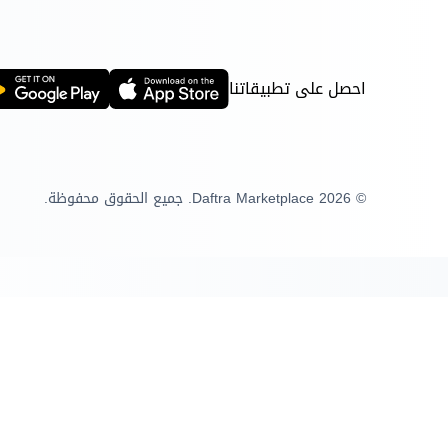
وحده الأقصى. يساعد
هذا النظام على تطبيق
الخصومات بشكل منظم
ومتسق، وتقليل الأخطاء
احصل على تطبيقاتنا
اليدوية، ورفع كفاءة
فريق المبيعات. كما يوفر
تقارير تفصيلية لتتبع
جميع عمليات استخدام
© 2026 Daftra Marketplace. جميع الحقوق محفوظة.
الأكواد وتحليل نتائج
الحملات، مما يدعم اتخاذ
قرارات أفضل لتحسين
المبيعات وتعظيم العائد.