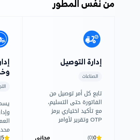
من نفس المطور
إدارة التوصيل
إدار
وخط
الصناعات
التج
تابع كل أمر توصيل من
الفاتورة حتى التسليم،
يسمح
مع تأكيد اختياري برمز
وإدا
OTP وتقرير لأوامر
العم
التوصيل.
محدد
0
(0)
مجاني
5
(2)
للمو