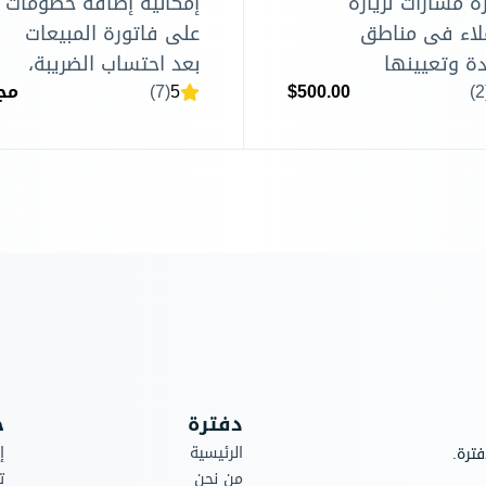
رة مسارات لزيارة
إمكانية إضافة خصومات
لاء فى مناطق
على فاتورة المبيعات
ة وتعيينها
بعد احتساب الضريبة،
$500.00
5
(7)
مج
ظفين الميدانيين
حيث يتم أولاً إدخال
ا لجداول زمنية.
البنود والأسعار والكميات
والضرائب داخل الفاتورة،
ثم من خلال شاشة إنشاء
فاتورة المبيعات يتم
تفعيل خيار استقطاعات
الفاتورة. بعد ذلك يمكن
اختيار الحساب المطلوب
توجيه قيمة الاستقطاع
إليه، وتحديد طريقة
إدخال القيمة سواء
دفترة
ح
كنسبة مئوية أو كمبلغ
الرئيسية
إ
ترة.
نقدي. كما تتيح الخاصية
من نحن
ت